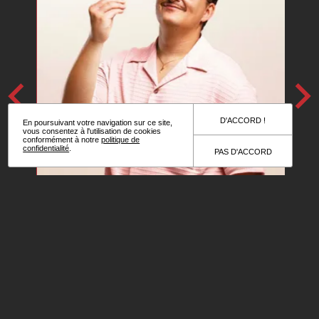
L
D'ACCORD !
En poursuivant votre navigation sur ce site,
vous consentez à l'utilisation de cookies
conformément à notre
politique de
confidentialité
.
PAS D'ACCORD
INFOS
RÉSERVATION
VE
À L'ITALIENNE
FABIO ALLIBRIO
LE 17 SEPTEMBRE 2026